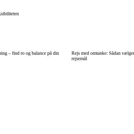
sibiliteten
ng – find ro og balance på din
Rejs med omtanke: Sådan vælger
rejsemål