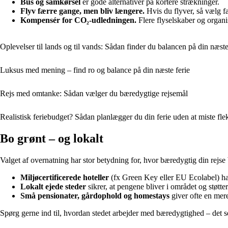
Bus og samkørsel
er gode alternativer på kortere strækninger.
Flyv færre gange, men bliv længere.
Hvis du flyver, så vælg fæ
Kompensér for CO₂-udledningen.
Flere flyselskaber og organi
Oplevelser til lands og til vands: Sådan finder du balancen på din næste
Luksus med mening – find ro og balance på din næste ferie
Rejs med omtanke: Sådan vælger du bæredygtige rejsemål
Realistisk feriebudget? Sådan planlægger du din ferie uden at miste flek
Bo grønt – og lokalt
Valget af overnatning har stor betydning for, hvor bæredygtig din rejse 
Miljøcertificerede hoteller
(fx Green Key eller EU Ecolabel) har
Lokalt ejede steder
sikrer, at pengene bliver i området og støtter
Små pensionater, gårdophold og homestays
giver ofte en mere
Spørg gerne ind til, hvordan stedet arbejder med bæredygtighed – det se