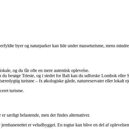
Overfyldte byer og naturparker kan lide under masseturisme, mens mindre
okale, og du får ofte en mere autentisk oplevelse.
n du besøge Trieste, og i stedet for Bali kan du udforske Lombok eller 
redygtig turisme – fx økologiske gårde, naturreservater eller lokalt ej
eret turisme.
 er særligt belastende, men der findes alternativer.
 jernbanenettet er veludbygget. En togtur kan blive en del af oplevelsen 