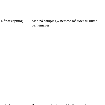
: Når afslapning
Mad på camping – nemme måltider til sultne
børnemaver