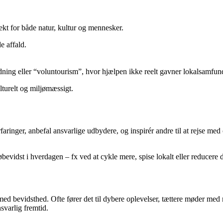
pekt for både natur, kultur og mennesker.
e affald.
idning eller “voluntourism”, hvor hjælpen ikke reelt gavner lokalsamfun
turelt og miljømæssigt.
inger, anbefal ansvarlige udbydere, og inspirér andre til at rejse med o
evidst i hverdagen – fx ved at cykle mere, spise lokalt eller reducere d
ed bevidsthed. Ofte fører det til dybere oplevelser, tættere møder med 
svarlig fremtid.