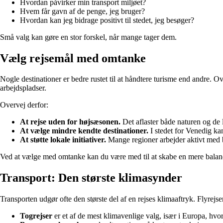
Hvordan påvirker min transport miljøet?
Hvem får gavn af de penge, jeg bruger?
Hvordan kan jeg bidrage positivt til stedet, jeg besøger?
Små valg kan gøre en stor forskel, når mange tager dem.
Vælg rejsemål med omtanke
Nogle destinationer er bedre rustet til at håndtere turisme end andre. 
arbejdspladser.
Overvej derfor:
At rejse uden for højsæsonen.
Det aflaster både naturen og de l
At vælge mindre kendte destinationer.
I stedet for Venedig ka
At støtte lokale initiativer.
Mange regioner arbejder aktivt med bæ
Ved at vælge med omtanke kan du være med til at skabe en mere balanc
Transport: Den største klimasynder
Transporten udgør ofte den største del af en rejses klimaaftryk. Flyrejser
Togrejser
er et af de mest klimavenlige valg, især i Europa, hvor