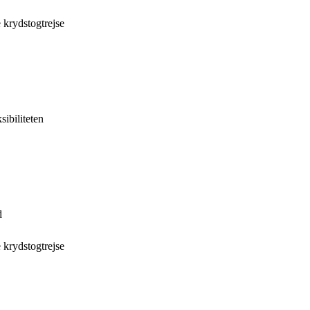
 krydstogtrejse
sibiliteten
d
 krydstogtrejse