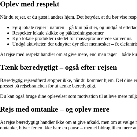
Oplev med respekt
Når du rejser, er du gæst i andres hjem. Det betyder, at du bør vise res
Følg lokale regler i naturen – gå kun på stier, og undgå at efterlad
Respekter lokale skikke og påklædningsnormer.
Køb lokale produkter i stedet for masseproducerede souvenirs.
Undgå aktiviteter, der udnytter dyr eller mennesker – fx elefantr
At rejse med respekt handler om at give mere, end man tager – både kul
Tænk bæredygtigt – også efter rejsen
Bæredygtig rejseadfærd stopper ikke, når du kommer hjem. Del dine erfar
presset på rejsebranchen for at tænke bæredygtigt.
Du kan også bruge dine oplevelser som motivation til at leve mere miljøb
Rejs med omtanke – og oplev mere
At rejse bæredygtigt handler ikke om at give afkald, men om at vælge m
omtanke, bliver ferien ikke bare en pause – men et bidrag til en mere an