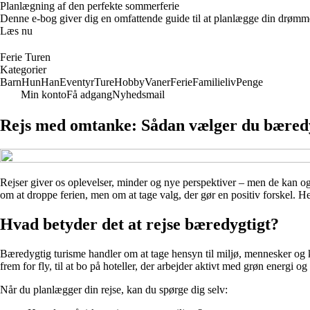
Planlægning af den perfekte sommerferie
Denne e-bog giver dig en omfattende guide til at planlægge din drømme-so
Læs nu
Ferie Turen
Kategorier
Barn
Hun
Han
Eventyr
Ture
Hobby
Vaner
Ferie
Familieliv
Penge
Min konto
Få adgang
Nyhedsmail
Rejs med omtanke: Sådan vælger du bæredy
Rejser giver os oplevelser, minder og nye perspektiver – men de kan og
om at droppe ferien, men om at tage valg, der gør en positiv forskel. H
Hvad betyder det at rejse bæredygtigt?
Bæredygtig turisme handler om at tage hensyn til miljø, mennesker og ku
frem for fly, til at bo på hoteller, der arbejder aktivt med grøn energi og
Når du planlægger din rejse, kan du spørge dig selv: