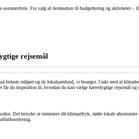
mmerferie. Fra valg af destination til budgettering og aktiviteter – få 
gtige rejsemål
så belaste miljøet og de lokalsamfund, vi besøger. I takt med at klimab
er får du inspiration til, hvordan du kan vælge bæredygtige rejsemål og
ltur. Det betyder at minimere dit klimaaftryk, støtte lokale økonomier o
 affaldssortering.