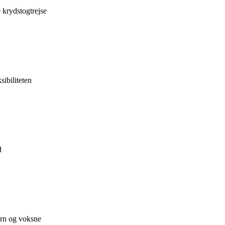
 krydstogtrejse
sibiliteten
d
ørn og voksne