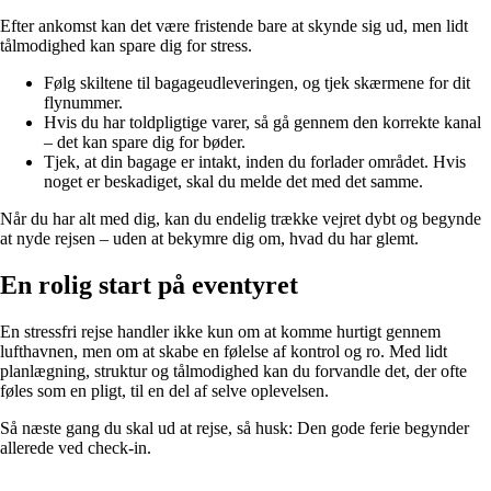
Efter ankomst kan det være fristende bare at skynde sig ud, men lidt
tålmodighed kan spare dig for stress.
Følg skiltene til bagageudleveringen, og tjek skærmene for dit
flynummer.
Hvis du har toldpligtige varer, så gå gennem den korrekte kanal
– det kan spare dig for bøder.
Tjek, at din bagage er intakt, inden du forlader området. Hvis
noget er beskadiget, skal du melde det med det samme.
Når du har alt med dig, kan du endelig trække vejret dybt og begynde
at nyde rejsen – uden at bekymre dig om, hvad du har glemt.
En rolig start på eventyret
En stressfri rejse handler ikke kun om at komme hurtigt gennem
lufthavnen, men om at skabe en følelse af kontrol og ro. Med lidt
planlægning, struktur og tålmodighed kan du forvandle det, der ofte
føles som en pligt, til en del af selve oplevelsen.
Så næste gang du skal ud at rejse, så husk: Den gode ferie begynder
allerede ved check-in.