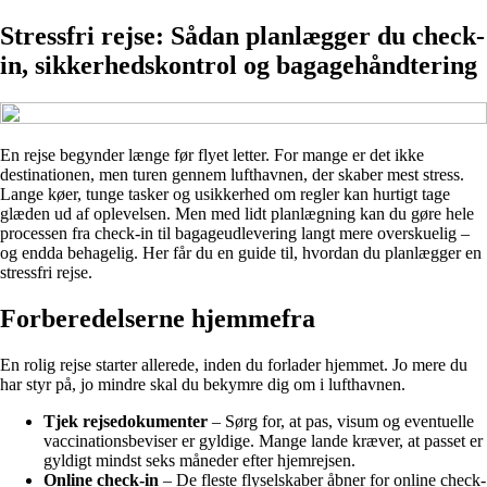
Stressfri rejse: Sådan planlægger du check-
in, sikkerhedskontrol og bagagehåndtering
En rejse begynder længe før flyet letter. For mange er det ikke
destinationen, men turen gennem lufthavnen, der skaber mest stress.
Lange køer, tunge tasker og usikkerhed om regler kan hurtigt tage
glæden ud af oplevelsen. Men med lidt planlægning kan du gøre hele
processen fra check-in til bagageudlevering langt mere overskuelig –
og endda behagelig. Her får du en guide til, hvordan du planlægger en
stressfri rejse.
Forberedelserne hjemmefra
En rolig rejse starter allerede, inden du forlader hjemmet. Jo mere du
har styr på, jo mindre skal du bekymre dig om i lufthavnen.
Tjek rejsedokumenter
– Sørg for, at pas, visum og eventuelle
vaccinationsbeviser er gyldige. Mange lande kræver, at passet er
gyldigt mindst seks måneder efter hjemrejsen.
Online check-in
– De fleste flyselskaber åbner for online check-