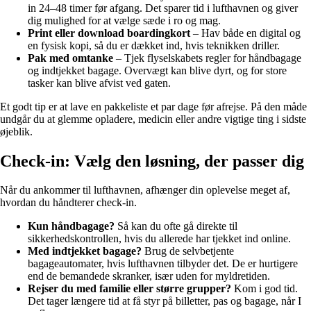
in 24–48 timer før afgang. Det sparer tid i lufthavnen og giver
dig mulighed for at vælge sæde i ro og mag.
Print eller download boardingkort
– Hav både en digital og
en fysisk kopi, så du er dækket ind, hvis teknikken driller.
Pak med omtanke
– Tjek flyselskabets regler for håndbagage
og indtjekket bagage. Overvægt kan blive dyrt, og for store
tasker kan blive afvist ved gaten.
Et godt tip er at lave en pakkeliste et par dage før afrejse. På den måde
undgår du at glemme opladere, medicin eller andre vigtige ting i sidste
øjeblik.
Check-in: Vælg den løsning, der passer dig
Når du ankommer til lufthavnen, afhænger din oplevelse meget af,
hvordan du håndterer check-in.
Kun håndbagage?
Så kan du ofte gå direkte til
sikkerhedskontrollen, hvis du allerede har tjekket ind online.
Med indtjekket bagage?
Brug de selvbetjente
bagageautomater, hvis lufthavnen tilbyder det. De er hurtigere
end de bemandede skranker, især uden for myldretiden.
Rejser du med familie eller større grupper?
Kom i god tid.
Det tager længere tid at få styr på billetter, pas og bagage, når I